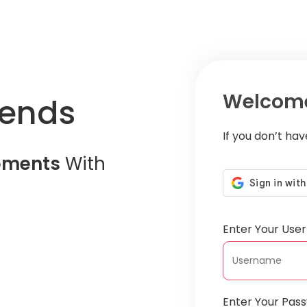
Welcome
iends
If you don’t ha
oments
With
Enter Your Us
Enter Your Pas