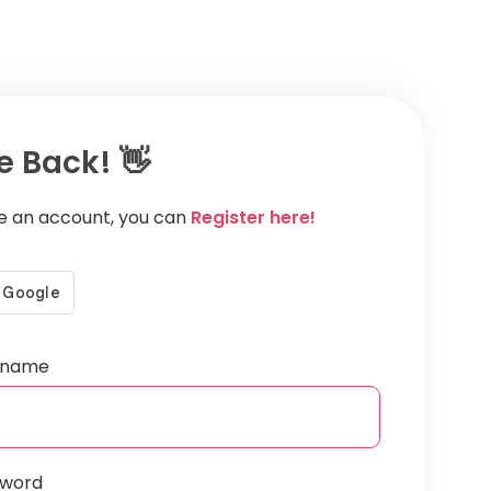
 Back! 👋
ve an account, you can
Register here!
ername
sword