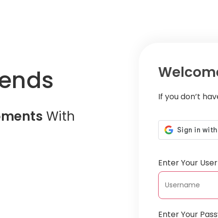
Welcome
iends
If you don’t ha
oments
With
Enter Your Us
Enter Your Pas