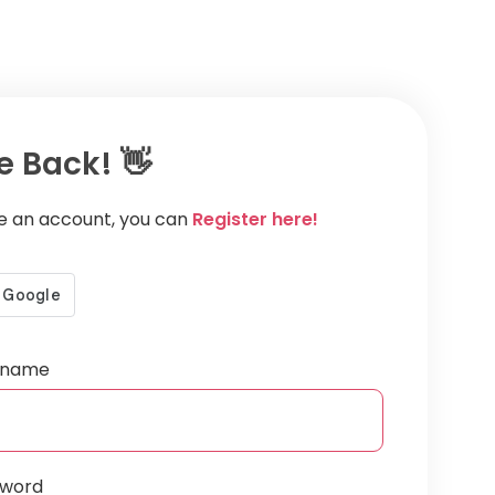
 Back! 👋
ve an account, you can
Register here!
ername
sword