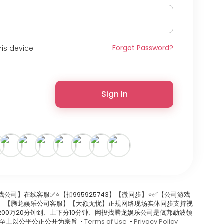
Forgot Password?
is device
Sign In
游戏公司】在线客服✅⭐️【扣995925743】【微同步】⭐️✅【公司游戏
.com】【腾龙娱乐公司客服】【大额无忧】正规网络现场实体同步支持视
00万20分钟到、上下分10分钟、网投找腾龙娱乐公司是佤邦勐波领
至上以公平公正公开为宗旨 •
Terms of Use
•
Privacy Policy