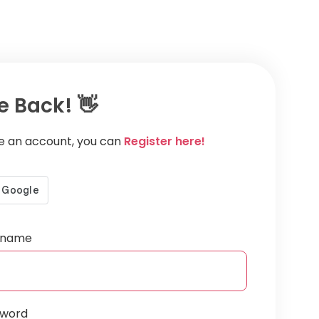
 Back! 👋
ve an account, you can
Register here!
ername
sword