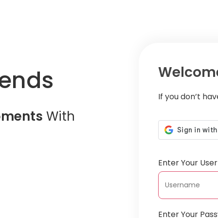
Welcome
iends
If you don’t ha
oments
With
Enter Your Us
Enter Your Pas